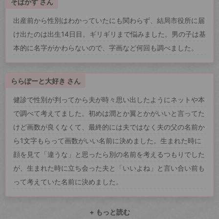
そばかす さん
出産前から性別はわかっていたにも関わらず、結局市役所に届
け出たのは出生14日目。ギリギリまで悩みました。男の子は基
本的に名字がかわらないので、字画など何回も調べました。
ららぽーと大好き さん
健診で性別が判ってから夫が時々思い出したようにネットや本
で調べて考えてました。初めは潤とか翼とかがいいと言ってた
けど画数が良くなくて、最終的には夫ではなく夫の父の名前か
ら1文字もらって画数がいい名前に決めました。生まれた時に
顔を見て「違うな」と思ったら別の名前を考えるつもりでした
が、生まれた時に立ち会った夫と「いいよね」と言い合い前も
って考えていた名前に決めました。
+ もっと読む