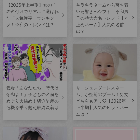
【2026年上半期】女の子
キラキラネームから落ち着
の名付けでリアルに選ばれ
いた響きへシフト！令和男
た「人気漢字」ランキン
子の特大命名トレンド【と
グ！令和のトレンドは？
止めネーム】人気の名前
は？
義母「あなたたち、時代は
今「ジェンダーレスネー
令和よ！」子どもの名前を
ム」が空前のブーム！男女
めぐり大揉め！切迫早産の
どちらもアリ♡【2026年
危機を乗り越え最終決着は
上半期】人気のヒットネー
ムは？