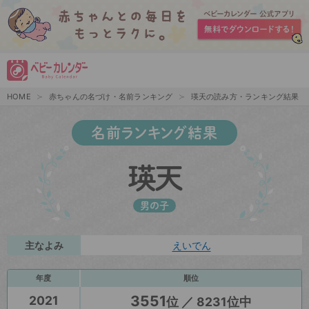
HOME
赤ちゃんの名づけ・名前ランキング
瑛天の読み方・ランキング結果
名前ランキング結果
瑛天
男の子
主なよみ
えいでん
年度
順位
3551
2021
位 ／ 8231位中