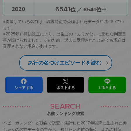
6541
2020
位 ／ 6541位中
※掲載している名前は、調査時点で受理されたデータに基づいてい
ます。
※2025年戸籍法改正により、出生届の「ふりがな」に新たな判定基
準が設けられました。そのため、過去に受理されたよみでも現在は
受理されない場合があります。
あ行の名づけエピソードを読む
シェアする
ポストする
LINEする
SEARCH
名前ランキング検索
ベビーカレンダーが独自で調査・集計した2017年以降に生まれた赤
ちゃんの名前データの中から、知りたい名前の順位、よみの順位、