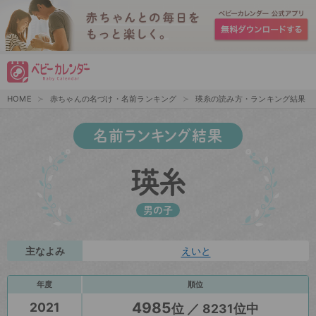
HOME
赤ちゃんの名づけ・名前ランキング
瑛糸の読み方・ランキング結果
名前ランキング結果
瑛糸
男の子
主なよみ
えいと
年度
順位
4985
2021
位 ／ 8231位中