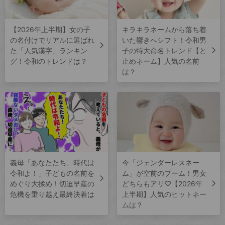
【2026年上半期】女の子
キラキラネームから落ち着
の名付けでリアルに選ばれ
いた響きへシフト！令和男
た「人気漢字」ランキン
子の特大命名トレンド【と
グ！令和のトレンドは？
止めネーム】人気の名前
は？
義母「あなたたち、時代は
今「ジェンダーレスネー
令和よ！」子どもの名前を
ム」が空前のブーム！男女
めぐり大揉め！切迫早産の
どちらもアリ♡【2026年
危機を乗り越え最終決着は
上半期】人気のヒットネー
ムは？