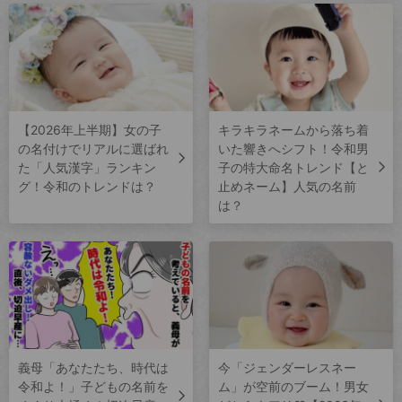
【2026年上半期】女の子
キラキラネームから落ち着
の名付けでリアルに選ばれ
いた響きへシフト！令和男
た「人気漢字」ランキン
子の特大命名トレンド【と
グ！令和のトレンドは？
止めネーム】人気の名前
は？
義母「あなたたち、時代は
今「ジェンダーレスネー
令和よ！」子どもの名前を
ム」が空前のブーム！男女