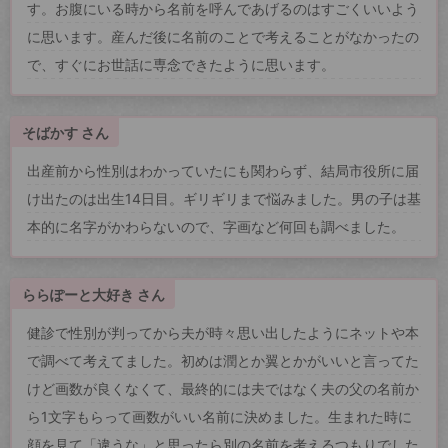
す。お腹にいる時から名前を呼んであげるのはすごくいいよう
に思います。産んだ後に名前のことで考えることがなかったの
で、すぐにお世話に専念できたように思います。
そばかす さん
出産前から性別はわかっていたにも関わらず、結局市役所に届
け出たのは出生14日目。ギリギリまで悩みました。男の子は基
本的に名字がかわらないので、字画など何回も調べました。
ららぽーと大好き さん
健診で性別が判ってから夫が時々思い出したようにネットや本
で調べて考えてました。初めは潤とか翼とかがいいと言ってた
けど画数が良くなくて、最終的には夫ではなく夫の父の名前か
ら1文字もらって画数がいい名前に決めました。生まれた時に
顔を見て「違うな」と思ったら別の名前を考えるつもりでした