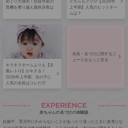
めぐり大揉め！切迫早産の
どちらもアリ♡【2026年
危機を乗り越え最終決着は
上半期】人気のヒットネー
ムは？
名前・名づけに関するニ
ュースをもっと見る
キラキラネームよりも【古
風レトロ】がキテる！
2026年上半期、女の子に
人気の名前はコレだ♡
EXPERIENCE
赤ちゃんの名づけの体験談
妊娠中、育児中にわからないことがあったり迷ったときに参考にな
るのが先輩ママ達の体験談。ここでは命名・名づけに関するみんな