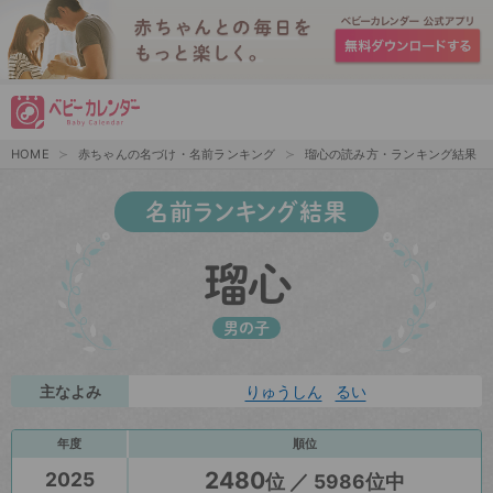
HOME
赤ちゃんの名づけ・名前ランキング
瑠心の読み方・ランキング結果
名前ランキング結果
瑠心
男の子
主なよみ
りゅうしん
るい
年度
順位
2480
2025
位 ／ 5986位中