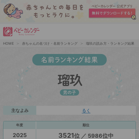
HOME
赤ちゃんの名づけ・名前ランキング
瑠玖の読み方・ランキング結果
名前ランキング結果
瑠玖
男の子
主なよみ
るく
年度
順位
3521
2025
位 ／ 5986位中