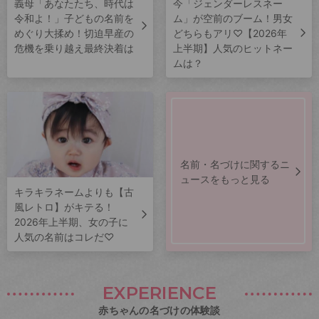
義母「あなたたち、時代は
今「ジェンダーレスネー
令和よ！」子どもの名前を
ム」が空前のブーム！男女
めぐり大揉め！切迫早産の
どちらもアリ♡【2026年
危機を乗り越え最終決着は
上半期】人気のヒットネー
ムは？
名前・名づけに関するニ
ュースをもっと見る
キラキラネームよりも【古
風レトロ】がキテる！
2026年上半期、女の子に
人気の名前はコレだ♡
EXPERIENCE
赤ちゃんの名づけの体験談