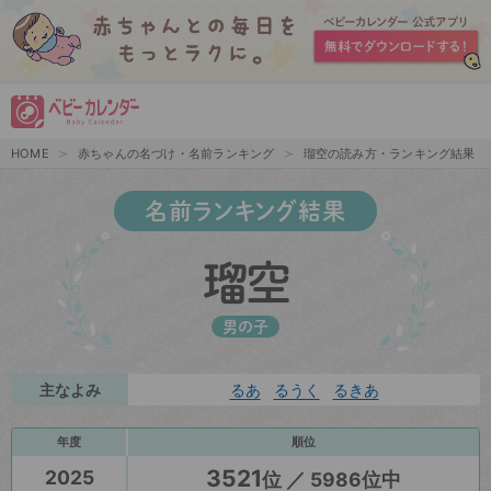
HOME
赤ちゃんの名づけ・名前ランキング
瑠空の読み方・ランキング結果
名前ランキング結果
瑠空
男の子
主なよみ
るあ
るうく
るきあ
年度
順位
3521
2025
位 ／ 5986位中