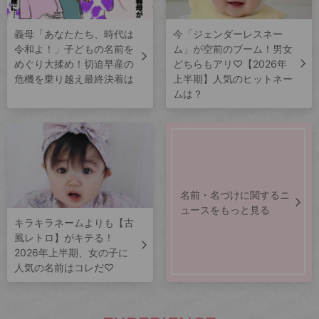
義母「あなたたち、時代は
今「ジェンダーレスネー
令和よ！」子どもの名前を
ム」が空前のブーム！男女
めぐり大揉め！切迫早産の
どちらもアリ♡【2026年
危機を乗り越え最終決着は
上半期】人気のヒットネー
ムは？
名前・名づけに関するニ
ュースをもっと見る
キラキラネームよりも【古
風レトロ】がキテる！
2026年上半期、女の子に
人気の名前はコレだ♡