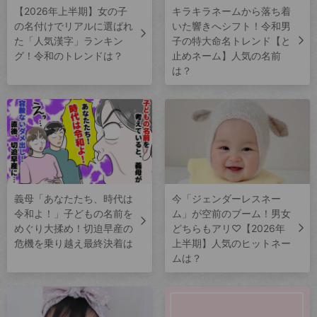
【2026年上半期】女の子
キラキラネームから落ち着
の名付けでリアルに選ばれ
いた響きへシフト！令和男
た「人気漢字」ランキン
子の特大命名トレンド【と
グ！令和のトレンドは？
止めネーム】人気の名前
は？
義母「あなたたち、時代は
今「ジェンダーレスネー
令和よ！」子どもの名前を
ム」が空前のブーム！男女
めぐり大揉め！切迫早産の
どちらもアリ♡【2026年
危機を乗り越え最終決着は
上半期】人気のヒットネー
ムは？