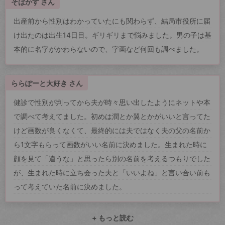
そばかす さん
出産前から性別はわかっていたにも関わらず、結局市役所に届
け出たのは出生14日目。ギリギリまで悩みました。男の子は基
本的に名字がかわらないので、字画など何回も調べました。
ららぽーと大好き さん
健診で性別が判ってから夫が時々思い出したようにネットや本
で調べて考えてました。初めは潤とか翼とかがいいと言ってた
けど画数が良くなくて、最終的には夫ではなく夫の父の名前か
ら1文字もらって画数がいい名前に決めました。生まれた時に
顔を見て「違うな」と思ったら別の名前を考えるつもりでした
が、生まれた時に立ち会った夫と「いいよね」と言い合い前も
って考えていた名前に決めました。
+ もっと読む