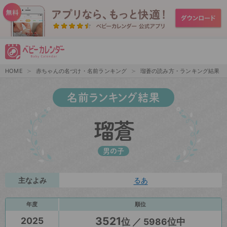
HOME
赤ちゃんの名づけ・名前ランキング
瑠蒼の読み方・ランキング結果
名前ランキング結果
瑠蒼
男の子
主なよみ
るあ
年度
順位
3521
2025
位 ／ 5986位中