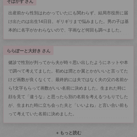
そばかす さん
出産前から性別はわかっていたにも関わらず、結局市役所に届
け出たのは出生14日目。ギリギリまで悩みました。男の子は基
本的に名字がかわらないので、字画など何回も調べました。
ららぽーと大好き さん
健診で性別が判ってから夫が時々思い出したようにネットや本
で調べて考えてました。初めは潤とか翼とかがいいと言ってた
けど画数が良くなくて、最終的には夫ではなく夫の父の名前か
ら1文字もらって画数がいい名前に決めました。生まれた時に
顔を見て「違うな」と思ったら別の名前を考えるつもりでした
が、生まれた時に立ち会った夫と「いいよね」と言い合い前も
って考えていた名前に決めました。
+ もっと読む