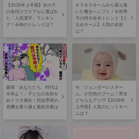
【2026年上半期】女の子
キラキラネームから落ち着
の名付けでリアルに選ばれ
いた響きへシフト！令和男
た「人気漢字」ランキン
子の特大命名トレンド【と
グ！令和のトレンドは？
止めネーム】人気の名前
は？
義母「あなたたち、時代は
今「ジェンダーレスネー
令和よ！」子どもの名前を
ム」が空前のブーム！男女
めぐり大揉め！切迫早産の
どちらもアリ♡【2026年
危機を乗り越え最終決着は
上半期】人気のヒットネー
ムは？