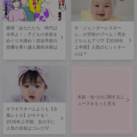
義母「あなたたち、時代は
今「ジェンダーレスネー
令和よ！」子どもの名前を
ム」が空前のブーム！男女
めぐり大揉め！切迫早産の
どちらもアリ♡【2026年
危機を乗り越え最終決着は
上半期】人気のヒットネー
ムは？
名前・名づけに関するニ
ュースをもっと見る
キラキラネームよりも【古
風レトロ】がキテる！
2026年上半期、女の子に
人気の名前はコレだ♡