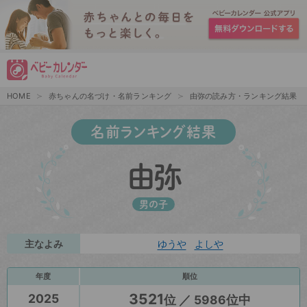
HOME
赤ちゃんの名づけ・名前ランキング
由弥の読み方・ランキング結果
名前ランキング結果
由弥
男の子
主なよみ
ゆうや
よしや
年度
順位
3521
2025
位 ／ 5986位中