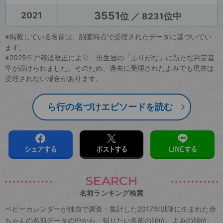
3551
2021
位 ／ 8231位中
※掲載している名前は、調査時点で受理されたデータに基づいてい
ます。
※2025年戸籍法改正により、出生届の「ふりがな」に新たな判定基
準が設けられました。そのため、過去に受理されたよみでも現在は
受理されない場合があります。
ら行の名づけエピソードを読む
シェアする
ポストする
LINEする
SEARCH
名前ランキング検索
ベビーカレンダーが独自で調査・集計した2017年以降に生まれた赤
ちゃんの名前データの中から、知りたい名前の順位、よみの順位、