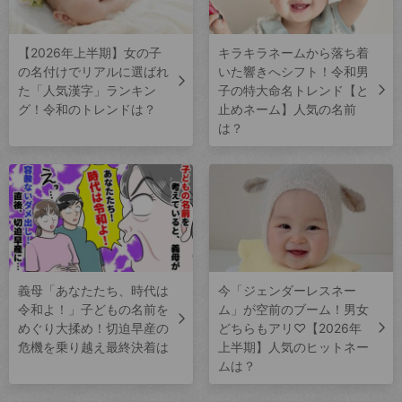
【2026年上半期】女の子
キラキラネームから落ち着
の名付けでリアルに選ばれ
いた響きへシフト！令和男
た「人気漢字」ランキン
子の特大命名トレンド【と
グ！令和のトレンドは？
止めネーム】人気の名前
は？
義母「あなたたち、時代は
今「ジェンダーレスネー
令和よ！」子どもの名前を
ム」が空前のブーム！男女
めぐり大揉め！切迫早産の
どちらもアリ♡【2026年
危機を乗り越え最終決着は
上半期】人気のヒットネー
ムは？