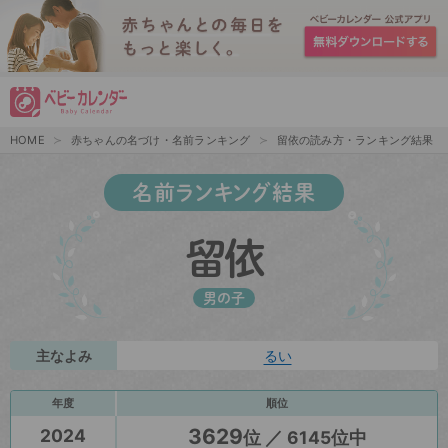
HOME
赤ちゃんの名づけ・名前ランキング
留依の読み方・ランキング結果
名前ランキング結果
留依
男の子
主なよみ
るい
年度
順位
3629
2024
位 ／ 6145位中