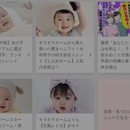
上半期】女の子
キラキラネームから落ち
義母「あなたた
リアルに選ば
着いた響きへシフト！令
は令和よ！」子
漢字」ランキ
和男子の特大命名トレン
前をめぐり大揉
のトレンド
ド【と止めネーム】人気
早産の危機を乗
の名前は？
終決着は
名前・名づけ
ニュースをも
ダーレスネー
キラキラネームよりも
のブーム！男
【古風レトロ】がキテ