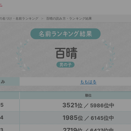
の名づけ・名前ランキング
百晴の読み方・ランキング結果
名前ランキング結果
百晴
男の子
よみ
ももはる
順位
3521
25
位 ／ 5986位中
1985
24
位 ／ 6145位中
2719
23
位 ／ 6427位中