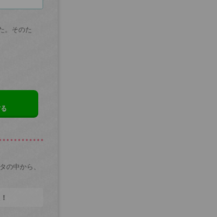
た。そのた
する
ータの中から、
た！