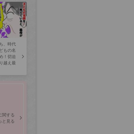
ち、時代
どもの名
め！切迫
り越え最
に関する
っと見る