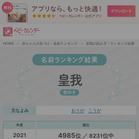
HOME
赤ちゃんの名づけ・名前ランキング
皇我の読み方・ランキング結果
名前ランキング結果
皇我
男の子
主なよみ
おうが
こうが
年度
順位
4985
2021
位 ／ 8231位中