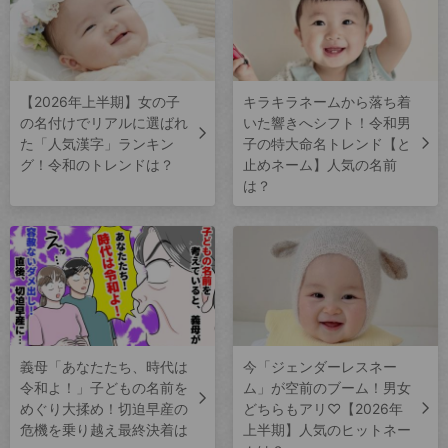
【2026年上半期】女の子
キラキラネームから落ち着
の名付けでリアルに選ばれ
いた響きへシフト！令和男
た「人気漢字」ランキン
子の特大命名トレンド【と
グ！令和のトレンドは？
止めネーム】人気の名前
は？
義母「あなたたち、時代は
今「ジェンダーレスネー
令和よ！」子どもの名前を
ム」が空前のブーム！男女
めぐり大揉め！切迫早産の
どちらもアリ♡【2026年
危機を乗り越え最終決着は
上半期】人気のヒットネー