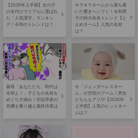
【2026年上半期】女の子
キラキラネームから落ち着
の名付けでリアルに選ばれ
いた響きへシフト！令和男
た「人気漢字」ランキン
子の特大命名トレンド【と
グ！令和のトレンドは？
止めネーム】人気の名前
は？
義母「あなたたち、時代は
今「ジェンダーレスネー
令和よ！」子どもの名前を
ム」が空前のブーム！男女
めぐり大揉め！切迫早産の
どちらもアリ♡【2026年
危機を乗り越え最終決着は
上半期】人気のヒットネー
ムは？