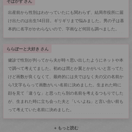
そばかす さん
出産前から性別はわかっていたにも関わらず、結局市役所に届
け出たのは出生14日目。ギリギリまで悩みました。男の子は基
本的に名字がかわらないので、字画など何回も調べました。
ららぽーと大好き さん
健診で性別が判ってから夫が時々思い出したようにネットや本
で調べて考えてました。初めは潤とか翼とかがいいと言ってた
けど画数が良くなくて、最終的には夫ではなく夫の父の名前か
ら1文字もらって画数がいい名前に決めました。生まれた時に
顔を見て「違うな」と思ったら別の名前を考えるつもりでした
が、生まれた時に立ち会った夫と「いいよね」と言い合い前も
って考えていた名前に決めました。
+ もっと読む