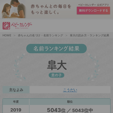
HOME
赤ちゃんの名づけ・名前ランキング
皐大の読み方・ランキング結果
名前ランキング結果
皐大
男の子
主なよみ
こうだい
年度
順位
5043
2019
位 ／ 5043位中