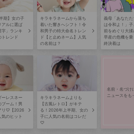
上半期】女の子
キラキラネームから落ち
義母「あなたた
リアルに選ば
着いた響きへシフト！令
は令和よ！」子
漢字」ランキ
和男子の特大命名トレン
前をめぐり大揉
のトレンド
ド【と止めネーム】人気
早産の危機を乗
の名前は？
終決着は
名前・名づけ
ニュースをも
ダーレスネー
キラキラネームよりも
のブーム！男
【古風レトロ】がキテ
リ♡【2026
る！2026年上半期、女の
人気のヒット
子に人気の名前はコレだ
♡