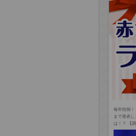
毎年恒例！
まで発表し
は！？ 【調