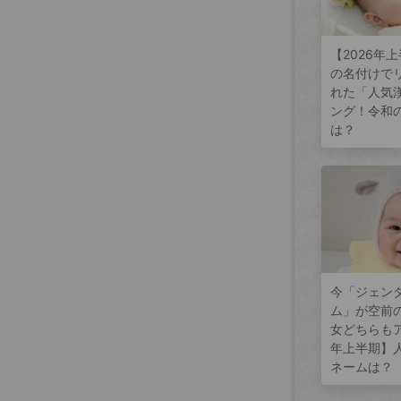
【2026年
の名付けで
れた「人気
ング！令和
は？
今「ジェン
ム」が空前
女どちらもア
年上半期】
ネームは？