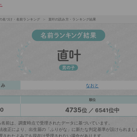
の名づけ・名前ランキング
直叶の読み方・ランキング結果
名前ランキング結果
直叶
男の子
よみ
なおと
順位
4735
20
位 ／ 6541位中
る名前は、調査時点で受理されたデータに基づいています。
戸籍法改正により、出生届の「ふりがな」に新たな判定基準が設けられまし
理されたよみでも現在は受理されない場合があります。