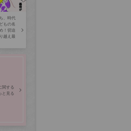
ち、時代
どもの名
め！切迫
り越え最
に関する
っと見る