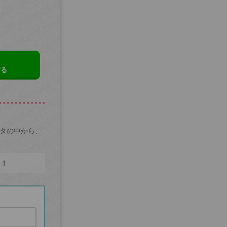
する
ータの中から、
た！