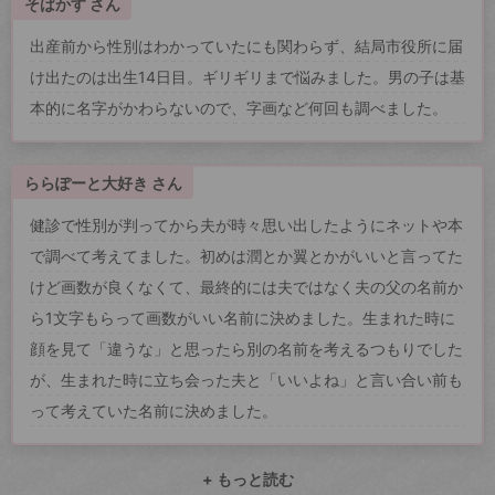
そばかす さん
出産前から性別はわかっていたにも関わらず、結局市役所に届
け出たのは出生14日目。ギリギリまで悩みました。男の子は基
本的に名字がかわらないので、字画など何回も調べました。
ららぽーと大好き さん
健診で性別が判ってから夫が時々思い出したようにネットや本
で調べて考えてました。初めは潤とか翼とかがいいと言ってた
けど画数が良くなくて、最終的には夫ではなく夫の父の名前か
ら1文字もらって画数がいい名前に決めました。生まれた時に
顔を見て「違うな」と思ったら別の名前を考えるつもりでした
が、生まれた時に立ち会った夫と「いいよね」と言い合い前も
って考えていた名前に決めました。
+ もっと読む