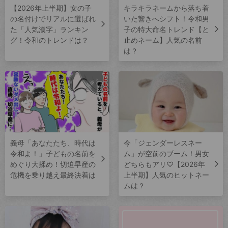
【2026年上半期】女の子
キラキラネームから落ち着
の名付けでリアルに選ばれ
いた響きへシフト！令和男
た「人気漢字」ランキン
子の特大命名トレンド【と
グ！令和のトレンドは？
止めネーム】人気の名前
は？
義母「あなたたち、時代は
今「ジェンダーレスネー
令和よ！」子どもの名前を
ム」が空前のブーム！男女
めぐり大揉め！切迫早産の
どちらもアリ♡【2026年
危機を乗り越え最終決着は
上半期】人気のヒットネー
ムは？