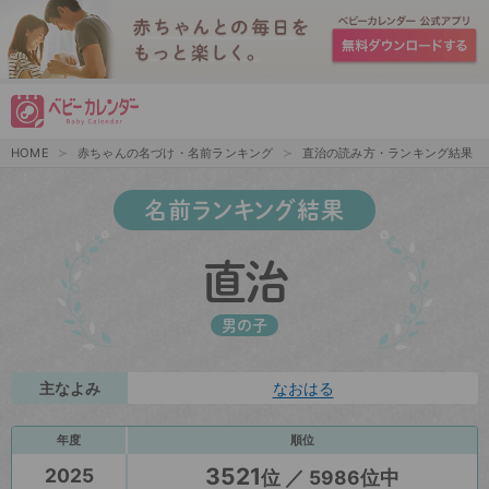
HOME
赤ちゃんの名づけ・名前ランキング
直治の読み方・ランキング結果
名前ランキング結果
直治
男の子
主なよみ
なおはる
年度
順位
3521
2025
位 ／ 5986位中