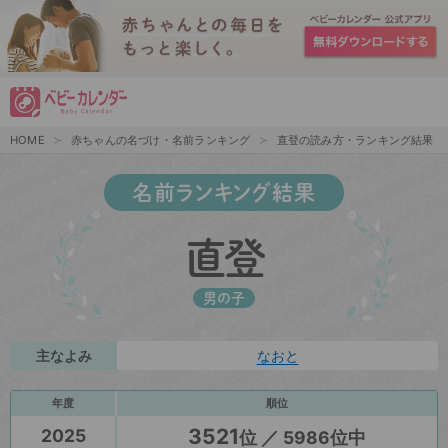
HOME
赤ちゃんの名づけ・名前ランキング
直登の読み方・ランキング結果
名前ランキング結果
直登
男の子
主なよみ
なおと
年度
順位
3521
2025
位 ／ 5986位中