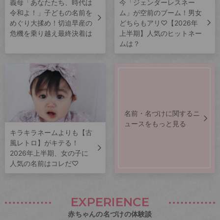
義母「あなたたち、時代は
今「ジェンダーレスネー
令和よ！」子どもの名前を
ム」が空前のブーム！男女
めぐり大揉め！切迫早産の
どちらもアリ♡【2026年
危機を乗り越え最終決着は
上半期】人気のヒットネー
ムは？
名前・名づけに関するニ
ュースをもっと見る
キラキラネームよりも【古
風レトロ】がキテる！
2026年上半期、女の子に
人気の名前はコレだ♡
EXPERIENCE
赤ちゃんの名づけの体験談