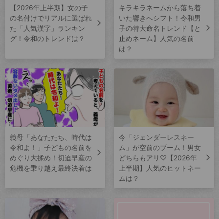
【2026年上半期】女の子
キラキラネームから落ち着
の名付けでリアルに選ばれ
いた響きへシフト！令和男
た「人気漢字」ランキン
子の特大命名トレンド【と
グ！令和のトレンドは？
止めネーム】人気の名前
は？
義母「あなたたち、時代は
今「ジェンダーレスネー
令和よ！」子どもの名前を
ム」が空前のブーム！男女
めぐり大揉め！切迫早産の
どちらもアリ♡【2026年
危機を乗り越え最終決着は
上半期】人気のヒットネー
ムは？