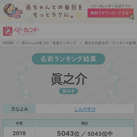
HOME
赤ちゃんの名づけ・名前ランキング
眞之介の読み方・ランキング結果
名前ランキング結果
眞之介
男の子
主なよみ
しんのすけ
年度
順位
5043
2019
位 ／ 5043位中