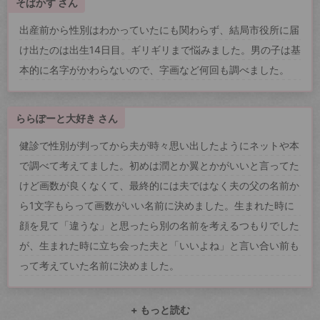
そばかす さん
出産前から性別はわかっていたにも関わらず、結局市役所に届
け出たのは出生14日目。ギリギリまで悩みました。男の子は基
本的に名字がかわらないので、字画など何回も調べました。
ららぽーと大好き さん
健診で性別が判ってから夫が時々思い出したようにネットや本
で調べて考えてました。初めは潤とか翼とかがいいと言ってた
けど画数が良くなくて、最終的には夫ではなく夫の父の名前か
ら1文字もらって画数がいい名前に決めました。生まれた時に
顔を見て「違うな」と思ったら別の名前を考えるつもりでした
が、生まれた時に立ち会った夫と「いいよね」と言い合い前も
って考えていた名前に決めました。
+ もっと読む