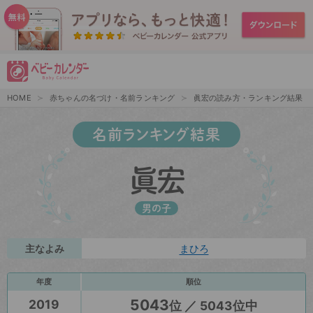
HOME
赤ちゃんの名づけ・名前ランキング
眞宏の読み方・ランキング結果
名前ランキング結果
眞宏
男の子
主なよみ
まひろ
年度
順位
5043
2019
位 ／ 5043位中