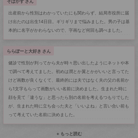
そばかす さん
出産前から性別はわかっていたにも関わらず、結局市役所に届
け出たのは出生14日目。ギリギリまで悩みました。男の子は基
本的に名字がかわらないので、字画など何回も調べました。
ららぽーと大好き さん
健診で性別が判ってから夫が時々思い出したようにネットや本
で調べて考えてました。初めは潤とか翼とかがいいと言ってた
けど画数が良くなくて、最終的には夫ではなく夫の父の名前か
ら1文字もらって画数がいい名前に決めました。生まれた時に
顔を見て「違うな」と思ったら別の名前を考えるつもりでした
が、生まれた時に立ち会った夫と「いいよね」と言い合い前も
って考えていた名前に決めました。
+ もっと読む