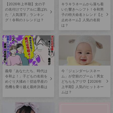
【2026年上半期】女の子
キラキラネームから落ち着
の名付けでリアルに選ばれ
いた響きへシフト！令和男
た「人気漢字」ランキン
子の特大命名トレンド【と
グ！令和のトレンドは？
止めネーム】人気の名前
は？
義母「あなたたち、時代は
今「ジェンダーレスネー
令和よ！」子どもの名前を
ム」が空前のブーム！男女
めぐり大揉め！切迫早産の
どちらもアリ♡【2026年
危機を乗り越え最終決着は
上半期】人気のヒットネー
ムは？