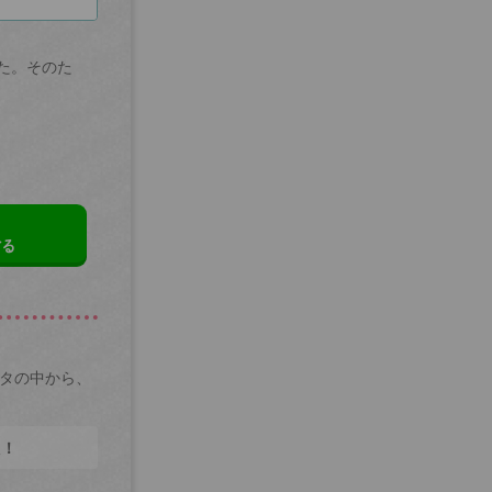
た。そのた
する
ータの中から、
た！