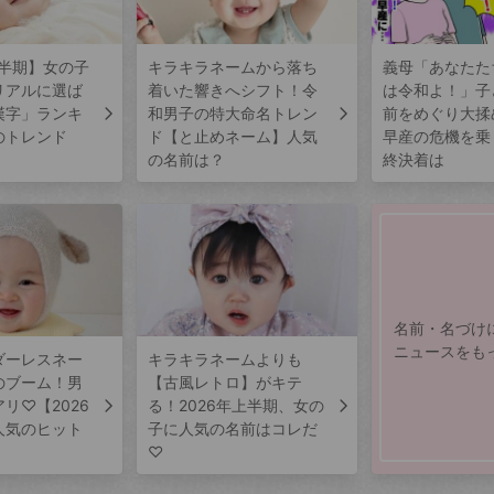
上半期】女の子
キラキラネームから落ち
義母「あなたた
リアルに選ば
着いた響きへシフト！令
は令和よ！」子
漢字」ランキ
和男子の特大命名トレン
前をめぐり大揉
のトレンド
ド【と止めネーム】人気
早産の危機を乗
の名前は？
終決着は
名前・名づけ
ニュースをも
ダーレスネー
キラキラネームよりも
のブーム！男
【古風レトロ】がキテ
リ♡【2026
る！2026年上半期、女の
人気のヒット
子に人気の名前はコレだ
♡