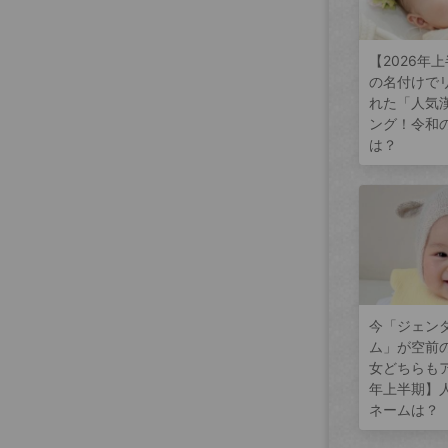
【2026年
の名付けで
れた「人気
ング！令和
は？
今「ジェン
ム」が空前
女どちらもア
年上半期】
ネームは？