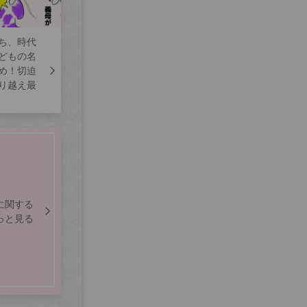
ち、時代
どもの名
め！切迫
り越え最
に関する
っと見る