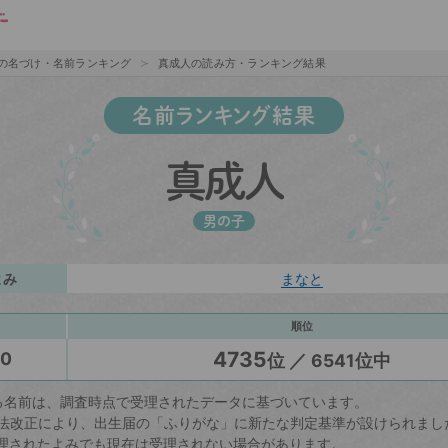
の名づけ・名前ランキング
真成人の読み方・ランキング結果
名前ランキング結果
真成人
男の子
よみ
まなと
順位
4735
20
位 ／ 6541位中
る名前は、調査時点で受理されたデータに基づいています。
戸籍法改正により、出生届の「ふりがな」に新たな判定基準が設けられまし
理されたよみでも現在は受理されない場合があります。