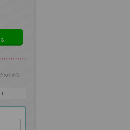
する
ータの中から、
た！