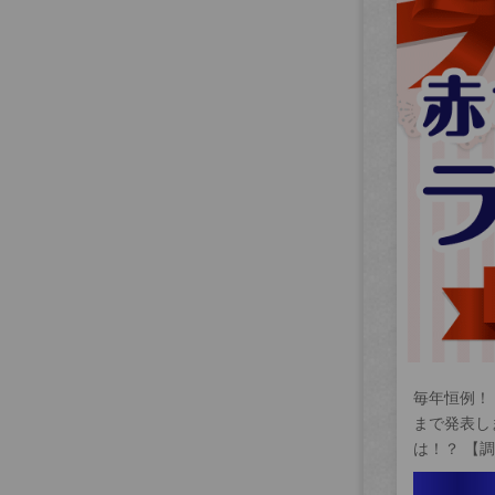
毎年恒例！
まで発表し
は！？ 【調