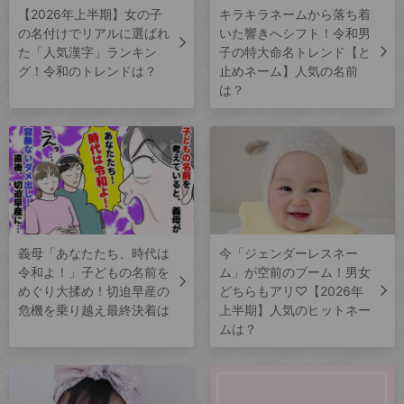
【2026年上半期】女の子
キラキラネームから落ち着
の名付けでリアルに選ばれ
いた響きへシフト！令和男
た「人気漢字」ランキン
子の特大命名トレンド【と
グ！令和のトレンドは？
止めネーム】人気の名前
は？
義母「あなたたち、時代は
今「ジェンダーレスネー
令和よ！」子どもの名前を
ム」が空前のブーム！男女
めぐり大揉め！切迫早産の
どちらもアリ♡【2026年
危機を乗り越え最終決着は
上半期】人気のヒットネー
ムは？