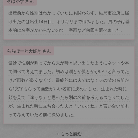
そばかす さん
出産前から性別はわかっていたにも関わらず、結局市役所に届
け出たのは出生14日目。ギリギリまで悩みました。男の子は基
本的に名字がかわらないので、字画など何回も調べました。
ららぽーと大好き さん
健診で性別が判ってから夫が時々思い出したようにネットや本
で調べて考えてました。初めは潤とか翼とかがいいと言ってた
けど画数が良くなくて、最終的には夫ではなく夫の父の名前か
ら1文字もらって画数がいい名前に決めました。生まれた時に
顔を見て「違うな」と思ったら別の名前を考えるつもりでした
が、生まれた時に立ち会った夫と「いいよね」と言い合い前も
って考えていた名前に決めました。
+ もっと読む