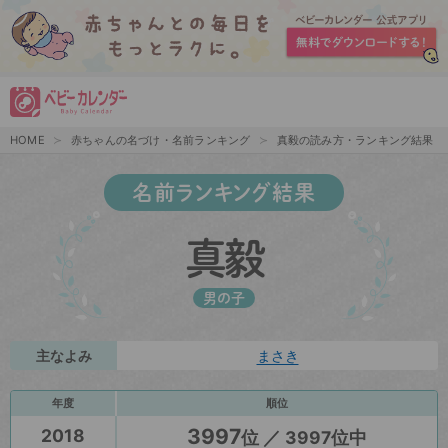
HOME
赤ちゃんの名づけ・名前ランキング
真毅の読み方・ランキング結果
名前ランキング結果
真毅
男の子
主なよみ
まさき
年度
順位
3997
2018
位 ／ 3997位中