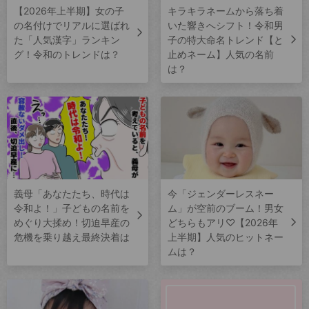
【2026年上半期】女の子
キラキラネームから落ち着
の名付けでリアルに選ばれ
いた響きへシフト！令和男
た「人気漢字」ランキン
子の特大命名トレンド【と
グ！令和のトレンドは？
止めネーム】人気の名前
は？
義母「あなたたち、時代は
今「ジェンダーレスネー
令和よ！」子どもの名前を
ム」が空前のブーム！男女
めぐり大揉め！切迫早産の
どちらもアリ♡【2026年
危機を乗り越え最終決着は
上半期】人気のヒットネー
ムは？