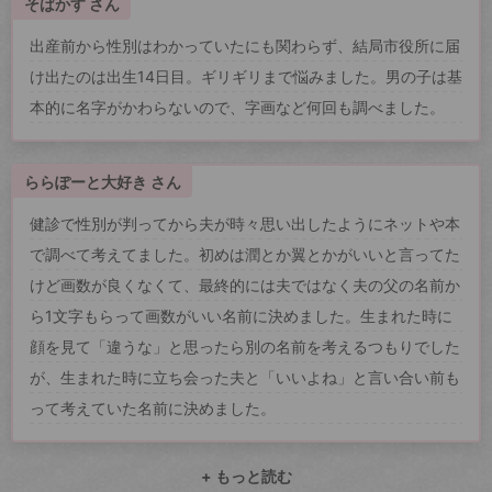
そばかす さん
出産前から性別はわかっていたにも関わらず、結局市役所に届
け出たのは出生14日目。ギリギリまで悩みました。男の子は基
本的に名字がかわらないので、字画など何回も調べました。
ららぽーと大好き さん
健診で性別が判ってから夫が時々思い出したようにネットや本
で調べて考えてました。初めは潤とか翼とかがいいと言ってた
けど画数が良くなくて、最終的には夫ではなく夫の父の名前か
ら1文字もらって画数がいい名前に決めました。生まれた時に
顔を見て「違うな」と思ったら別の名前を考えるつもりでした
が、生まれた時に立ち会った夫と「いいよね」と言い合い前も
って考えていた名前に決めました。
+ もっと読む