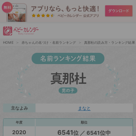
HOME
赤ちゃんの名づけ・名前ランキング
真那杜の読み方・ランキング結果
名前ランキング結果
真那杜
男の子
主なよみ
まなと
年度
順位
6541
2020
位 ／ 6541位中