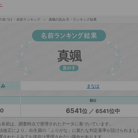
の名づけ・名前ランキング
真颯の読み方・ランキング結果
名前ランキング結果
真颯
男の子
よみ
まなは
順位
6541
20
位 ／ 6541位中
る名前は、調査時点で受理されたデータに基づいています。
戸籍法改正により、出生届の「ふりがな」に新たな判定基準が設けられまし
理されたよみでも現在は受理されない場合があります。