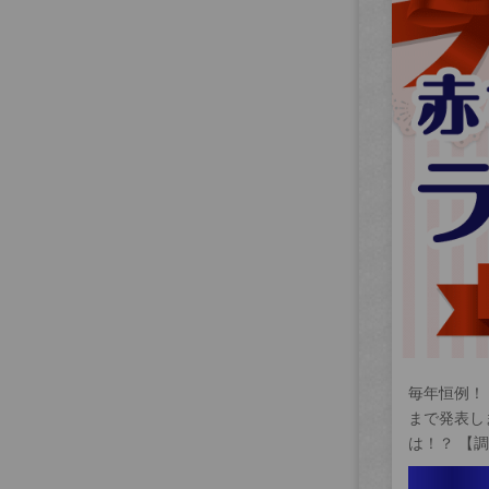
毎年恒例！
まで発表し
は！？ 【調