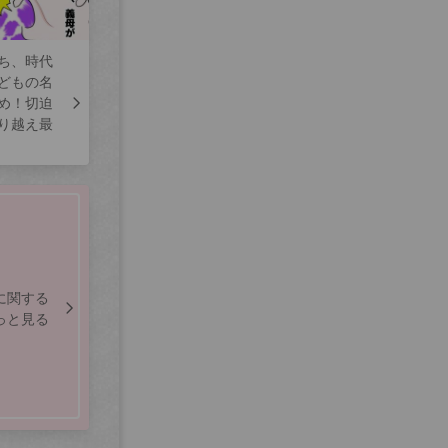
ち、時代
どもの名
め！切迫
り越え最
に関する
っと見る