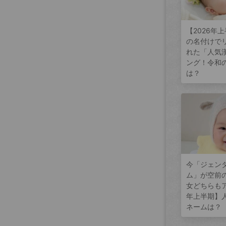
【2026年
の名付けで
れた「人気
ング！令和
は？
今「ジェン
ム」が空前
女どちらもア
年上半期】
ネームは？