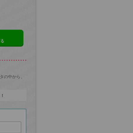
する
ータの中から、
た！