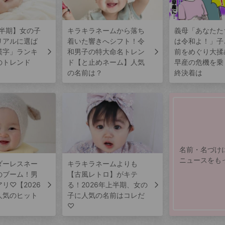
上半期】女の子
キラキラネームから落ち
義母「あなたた
リアルに選ば
着いた響きへシフト！令
は令和よ！」子
漢字」ランキ
和男子の特大命名トレン
前をめぐり大揉
のトレンド
ド【と止めネーム】人気
早産の危機を乗
の名前は？
終決着は
名前・名づけ
ニュースをも
ダーレスネー
キラキラネームよりも
のブーム！男
【古風レトロ】がキテ
リ♡【2026
る！2026年上半期、女の
人気のヒット
子に人気の名前はコレだ
♡