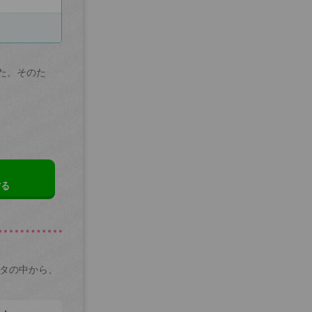
た。そのた
する
ータの中から、