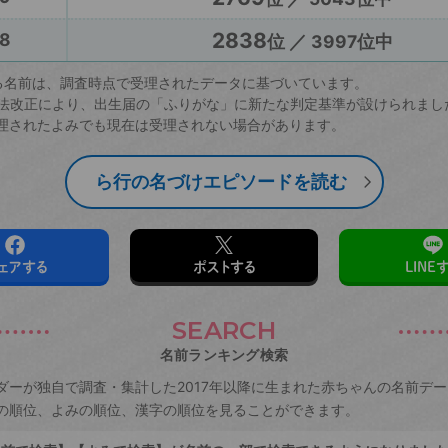
2838
8
位 ／ 3997位中
る名前は、調査時点で受理されたデータに基づいています。
戸籍法改正により、出生届の「ふりがな」に新たな判定基準が設けられまし
理されたよみでも現在は受理されない場合があります。
ら行の名づけエピソードを読む
ェアする
ポストする
LINE
SEARCH
名前ランキング検索
ダーが独自で調査・集計した2017年以降に生まれた赤ちゃんの名前デ
の順位、よみの順位、漢字の順位を見ることができます。