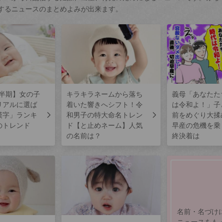
するニュースのまとめよみが出来ます。
上半期】女の子
キラキラネームから落ち
義母「あなたた
リアルに選ば
着いた響きへシフト！令
は令和よ！」子
漢字」ランキ
和男子の特大命名トレン
前をめぐり大揉
のトレンド
ド【と止めネーム】人気
早産の危機を乗
の名前は？
終決着は
名前・名づけ
ニュースをも