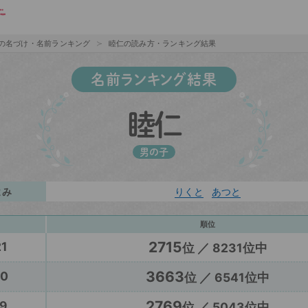
の名づけ・名前ランキング
睦仁の読み方・ランキング結果
名前ランキング結果
睦仁
男の子
よみ
りくと
あつと
順位
2715
1
位 ／ 8231位中
3663
20
位 ／ 6541位中
2769
9
位 ／ 5043位中