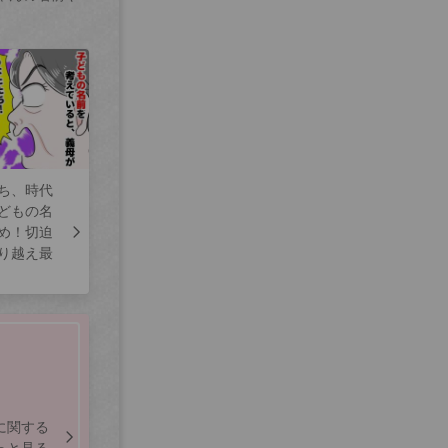
ち、時代
どもの名
め！切迫
り越え最
に関する
っと見る