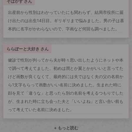
そばかす さん
出産前から性別はわかっていたにも関わらず、結局市役所に届
け出たのは出生14日目。ギリギリまで悩みました。男の子は基
本的に名字がかわらないので、字画など何回も調べました。
ららぽーと大好き さん
健診で性別が判ってから夫が時々思い出したようにネットや本
で調べて考えてました。初めは潤とか翼とかがいいと言ってた
けど画数が良くなくて、最終的には夫ではなく夫の父の名前か
ら1文字もらって画数がいい名前に決めました。生まれた時に
顔を見て「違うな」と思ったら別の名前を考えるつもりでした
が、生まれた時に立ち会った夫と「いいよね」と言い合い前も
って考えていた名前に決めました。
+ もっと読む