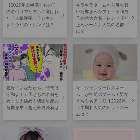
【2026年上半期】女の子
キラキラネームから落ち着
の名付けでリアルに選ばれ
いた響きへシフト！令和男
た「人気漢字」ランキン
子の特大命名トレンド【と
グ！令和のトレンドは？
止めネーム】人気の名前
は？
義母「あなたたち、時代は
今「ジェンダーレスネー
令和よ！」子どもの名前を
ム」が空前のブーム！男女
めぐり大揉め！切迫早産の
どちらもアリ♡【2026年
危機を乗り越え最終決着は
上半期】人気のヒットネー
ムは？