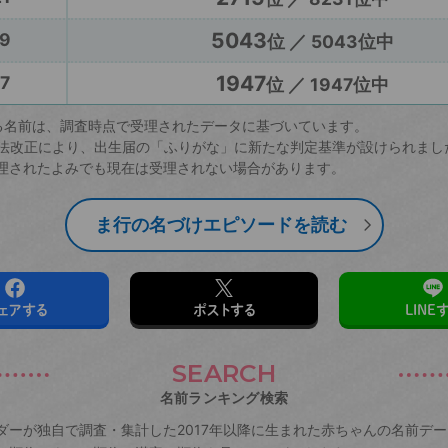
5043
9
位 ／ 5043位中
1947
7
位 ／ 1947位中
る名前は、調査時点で受理されたデータに基づいています。
戸籍法改正により、出生届の「ふりがな」に新たな判定基準が設けられまし
理されたよみでも現在は受理されない場合があります。
ま行の名づけエピソードを読む
ェアする
ポストする
LINE
SEARCH
名前ランキング検索
ダーが独自で調査・集計した2017年以降に生まれた赤ちゃんの名前デ