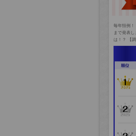
毎年恒例！
まで発表し
は！？ 【調