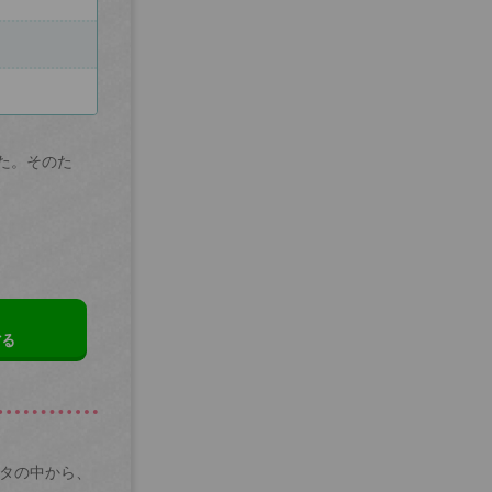
た。そのた
する
ータの中から、