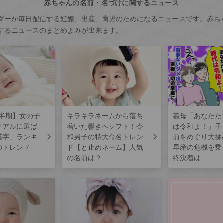
赤ちゃんの名前・名づけに関するニュース
ダーが毎日配信する妊娠、出産、育児のためになるニュースです。赤ち
するニュースのまとめよみが出来ます。
上半期】女の子
キラキラネームから落ち
義母「あなたた
リアルに選ば
着いた響きへシフト！令
は令和よ！」子
漢字」ランキ
和男子の特大命名トレン
前をめぐり大揉
のトレンド
ド【と止めネーム】人気
早産の危機を乗
の名前は？
終決着は