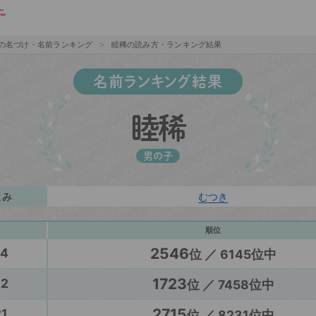
の名づけ・名前ランキング
睦稀の読み方・ランキング結果
名前ランキング結果
睦稀
男の子
よみ
むつき
順位
2546
24
位 ／ 6145位中
1723
22
位 ／ 7458位中
2715
1
位 ／ 8231位中