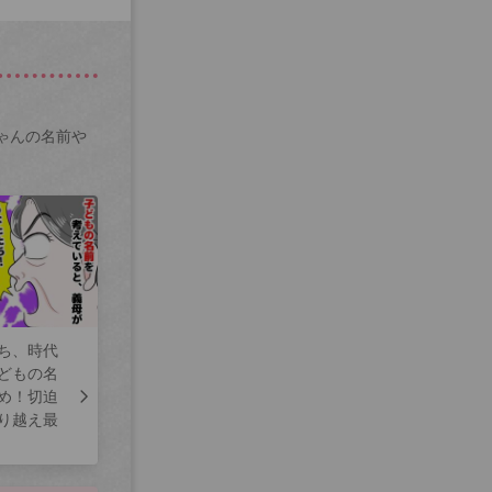
ゃんの名前や
ち、時代
どもの名
め！切迫
り越え最