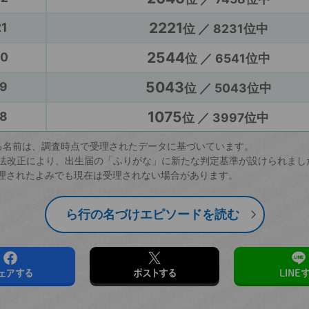
2221
1
位 ／ 8231位中
2544
20
位 ／ 6541位中
5043
9
位 ／ 5043位中
1075
8
位 ／ 3997位中
る名前は、調査時点で受理されたデータに基づいています。
戸籍法改正により、出生届の「ふりがな」に新たな判定基準が設けられまし
理されたよみでも現在は受理されない場合があります。
ら行の名づけエピソードを読む
ェアする
ポストする
LINE