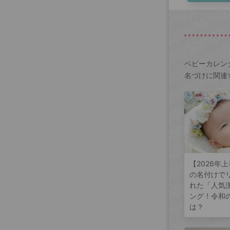
ベビーカレン
名づけに関連
【2026年
の名付けで
れた「人気
ング！令和
は？