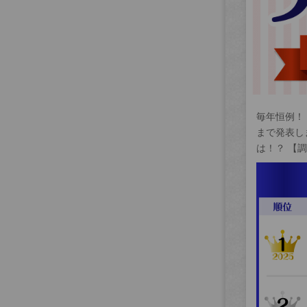
毎年恒例！
まで発表し
は！？ 【調