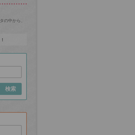
ータの中から、
た！
検索