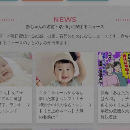
NEWS
赤ちゃんの名前・名づけに関するニュース
ダーが毎日配信する妊娠、出産、育児のためになるニュースです。赤ち
するニュースのまとめよみが出来ます。
上半期】女の子
キラキラネームから落ち
義母「あなたた
リアルに選ば
着いた響きへシフト！令
は令和よ！」子
漢字」ランキ
和男子の特大命名トレン
前をめぐり大揉
のトレンド
ド【と止めネーム】人気
早産の危機を乗
の名前は？
終決着は