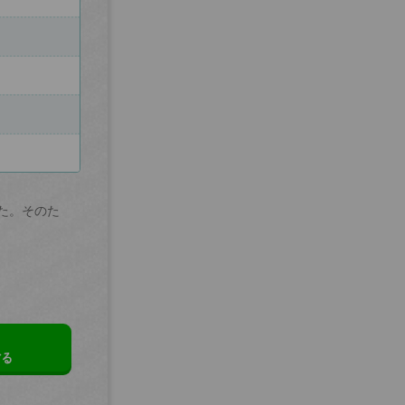
た。そのた
する