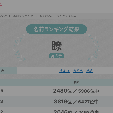
の名づけ・名前ランキング
瞭の読み方・ランキング結果
名前ランキング結果
瞭
男の子
よみ
りょう
あきら
あき
順位
2480
25
位 ／ 5986位中
3819
23
位 ／ 6427位中
2046
22
位 ／ 7458位中