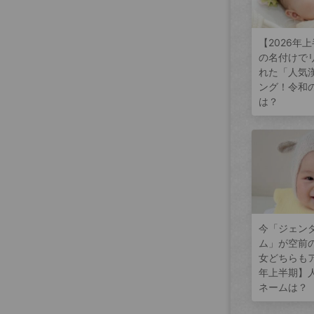
【2026年
の名付けで
れた「人気
ング！令和
は？
今「ジェン
ム」が空前
女どちらもア
年上半期】
ネームは？