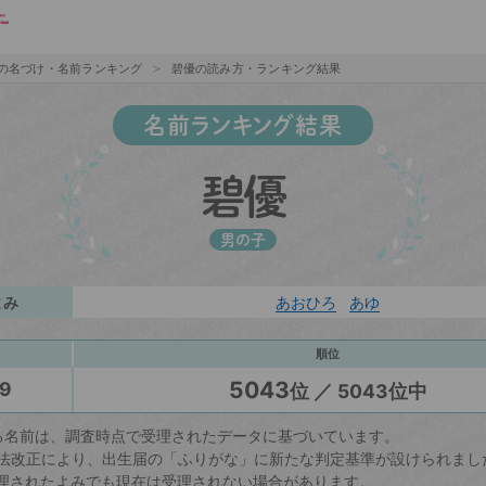
の名づけ・名前ランキング
碧優の読み方・ランキング結果
名前ランキング結果
碧優
男の子
よみ
あおひろ
あゆ
順位
5043
9
位 ／ 5043位中
る名前は、調査時点で受理されたデータに基づいています。
戸籍法改正により、出生届の「ふりがな」に新たな判定基準が設けられまし
理されたよみでも現在は受理されない場合があります。