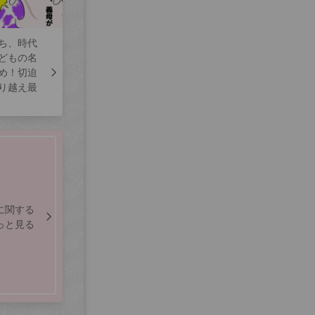
ち、時代
どもの名
め！切迫
り越え最
に関する
っと見る