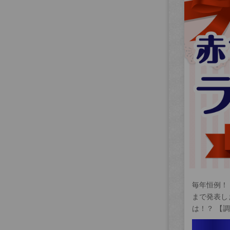
毎年恒例！
まで発表し
は！？ 【調