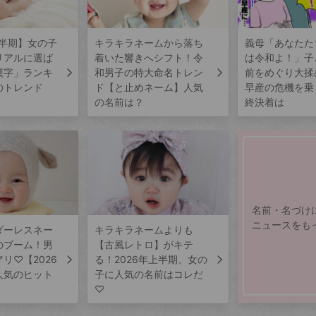
上半期】女の子
キラキラネームから落ち
義母「あなたた
リアルに選ば
着いた響きへシフト！令
は令和よ！」子
漢字」ランキ
和男子の特大命名トレン
前をめぐり大揉
のトレンド
ド【と止めネーム】人気
早産の危機を乗
の名前は？
終決着は
名前・名づけ
ニュースをも
ダーレスネー
キラキラネームよりも
のブーム！男
【古風レトロ】がキテ
リ♡【2026
る！2026年上半期、女の
人気のヒット
子に人気の名前はコレだ
♡