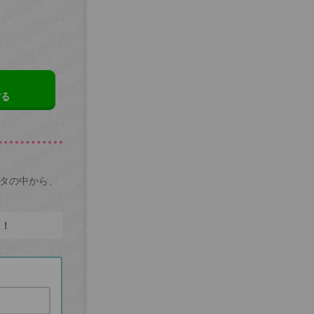
する
ータの中から、
た！