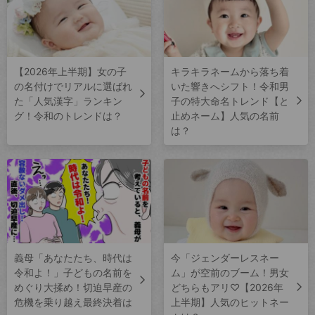
【2026年上半期】女の子
キラキラネームから落ち着
の名付けでリアルに選ばれ
いた響きへシフト！令和男
た「人気漢字」ランキン
子の特大命名トレンド【と
グ！令和のトレンドは？
止めネーム】人気の名前
は？
義母「あなたたち、時代は
今「ジェンダーレスネー
令和よ！」子どもの名前を
ム」が空前のブーム！男女
めぐり大揉め！切迫早産の
どちらもアリ♡【2026年
危機を乗り越え最終決着は
上半期】人気のヒットネー