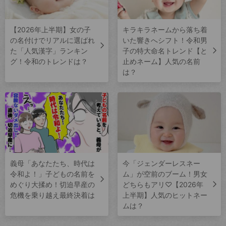
【2026年上半期】女の子
キラキラネームから落ち着
の名付けでリアルに選ばれ
いた響きへシフト！令和男
た「人気漢字」ランキン
子の特大命名トレンド【と
グ！令和のトレンドは？
止めネーム】人気の名前
は？
義母「あなたたち、時代は
今「ジェンダーレスネー
令和よ！」子どもの名前を
ム」が空前のブーム！男女
めぐり大揉め！切迫早産の
どちらもアリ♡【2026年
危機を乗り越え最終決着は
上半期】人気のヒットネー
ムは？