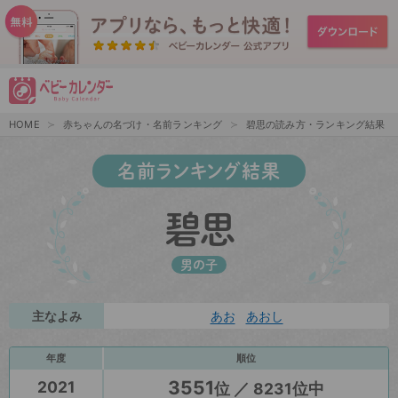
HOME
赤ちゃんの名づけ・名前ランキング
碧思の読み方・ランキング結果
名前ランキング結果
碧思
男の子
主なよみ
あお
あおし
年度
順位
3551
2021
位 ／ 8231位中