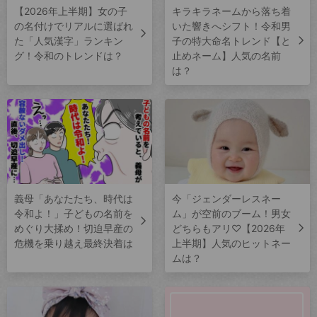
【2026年上半期】女の子
キラキラネームから落ち着
の名付けでリアルに選ばれ
いた響きへシフト！令和男
た「人気漢字」ランキン
子の特大命名トレンド【と
グ！令和のトレンドは？
止めネーム】人気の名前
は？
義母「あなたたち、時代は
今「ジェンダーレスネー
令和よ！」子どもの名前を
ム」が空前のブーム！男女
めぐり大揉め！切迫早産の
どちらもアリ♡【2026年
危機を乗り越え最終決着は
上半期】人気のヒットネー
ムは？