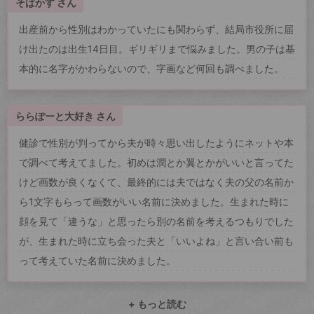
そばかす さん
出産前から性別はわかっていたにも関わらず、結局市役所に届
け出たのは出生14日目。ギリギリまで悩みました。男の子は基
本的に名字がかわらないので、字画など何回も調べました。
ららぽーと大好き さん
健診で性別が判ってから夫が時々思い出したようにネットや本
で調べて考えてました。初めは潤とか翼とかがいいと言ってた
けど画数が良くなくて、最終的には夫ではなく夫の父の名前か
ら1文字もらって画数がいい名前に決めました。生まれた時に
顔を見て「違うな」と思ったら別の名前を考えるつもりでした
が、生まれた時に立ち会った夫と「いいよね」と言い合い前も
って考えていた名前に決めました。
+ もっと読む