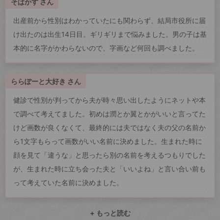
そばかす さん
出産前から性別はわかっていたにも関わらず、結局市役所に届
け出たのは出生14日目。ギリギリまで悩みました。男の子は基
本的に名字がかわらないので、字画など何回も調べました。
ららぽーと大好き さん
健診で性別が判ってから夫が時々思い出したようにネットや本
で調べて考えてました。初めは潤とか翼とかがいいと言ってた
けど画数が良くなくて、最終的には夫ではなく夫の父の名前か
ら1文字もらって画数がいい名前に決めました。生まれた時に
顔を見て「違うな」と思ったら別の名前を考えるつもりでした
が、生まれた時に立ち会った夫と「いいよね」と言い合い前も
って考えていた名前に決めました。
+ もっと読む