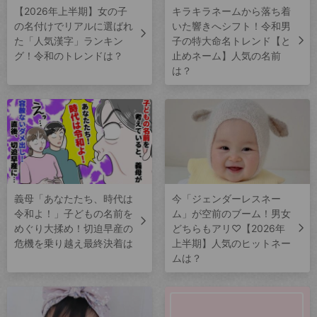
【2026年上半期】女の子
キラキラネームから落ち着
の名付けでリアルに選ばれ
いた響きへシフト！令和男
た「人気漢字」ランキン
子の特大命名トレンド【と
グ！令和のトレンドは？
止めネーム】人気の名前
は？
義母「あなたたち、時代は
今「ジェンダーレスネー
令和よ！」子どもの名前を
ム」が空前のブーム！男女
めぐり大揉め！切迫早産の
どちらもアリ♡【2026年
危機を乗り越え最終決着は
上半期】人気のヒットネー
ムは？