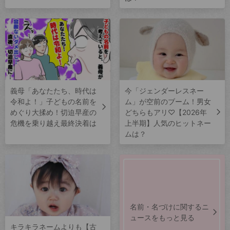
義母「あなたたち、時代は
今「ジェンダーレスネー
令和よ！」子どもの名前を
ム」が空前のブーム！男女
めぐり大揉め！切迫早産の
どちらもアリ♡【2026年
危機を乗り越え最終決着は
上半期】人気のヒットネー
ムは？
名前・名づけに関するニ
ュースをもっと見る
キラキラネームよりも【古