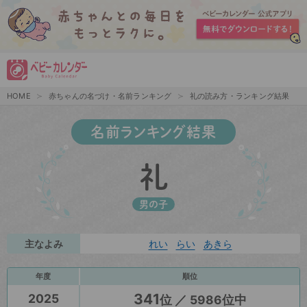
HOME
赤ちゃんの名づけ・名前ランキング
礼の読み方・ランキング結果
名前ランキング結果
礼
男の子
主なよみ
れい
らい
あきら
年度
順位
341
2025
位 ／ 5986位中