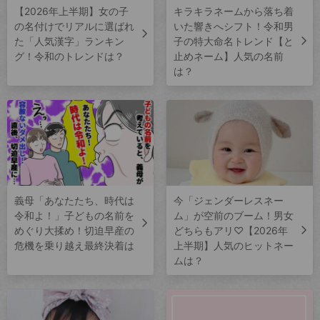
【2026年上半期】女の子
キラキラネームから落ち着
の名付けでリアルに選ばれ
いた響きへシフト！令和男
た「人気漢字」ランキン
子の特大命名トレンド【と
グ！令和のトレンドは？
止めネーム】人気の名前
は？
義母「あなたたち、時代は
今「ジェンダーレスネー
令和よ！」子どもの名前を
ム」が空前のブーム！男女
めぐり大揉め！切迫早産の
どちらもアリ♡【2026年
危機を乗り越え最終決着は
上半期】人気のヒットネー
ムは？