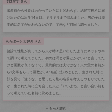
そばかす さん
出産前から性別はわかっていたにも関わらず、結局市役所に届
け出たのは出生14日目。ギリギリまで悩みました。男の子は基
本的に名字がかわらないので、字画など何回も調べました。
ららぽーと大好き さん
健診で性別が判ってから夫が時々思い出したようにネットや本
で調べて考えてました。初めは潤とか翼とかがいいと言ってた
けど画数が良くなくて、最終的には夫ではなく夫の父の名前か
ら1文字もらって画数がいい名前に決めました。生まれた時に
顔を見て「違うな」と思ったら別の名前を考えるつもりでした
が、生まれた時に立ち会った夫と「いいよね」と言い合い前も
って考えていた名前に決めました。
+ もっと読む