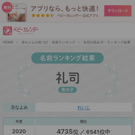
HOME
赤ちゃんの名づけ・名前ランキング
礼司の読み方・ランキング結果
名前ランキング結果
礼司
男の子
主なよみ
れいじ
年度
順位
4735
2020
位 ／ 6541位中