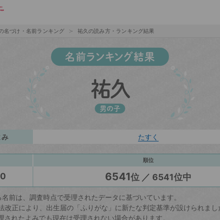
の名づけ・名前ランキング
祐久の読み方・ランキング結果
名前ランキング結果
祐久
男の子
よみ
たすく
順位
6541
20
位 ／ 6541位中
る名前は、調査時点で受理されたデータに基づいています。
戸籍法改正により、出生届の「ふりがな」に新たな判定基準が設けられまし
理されたよみでも現在は受理されない場合があります。