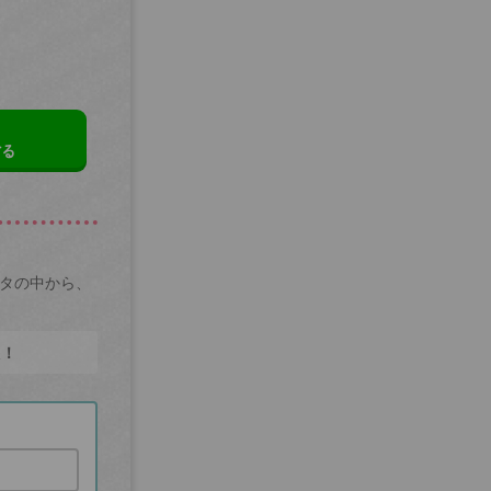
する
ータの中から、
た！