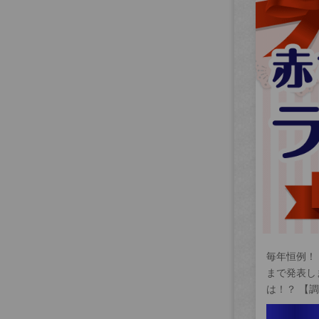
毎年恒例！
まで発表し
は！？ 【調