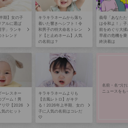
上半期】女の子
キラキラネームから落ち
義母「あなたた
リアルに選ば
着いた響きへシフト！令
は令和よ！」子
漢字」ランキ
和男子の特大命名トレン
前をめぐり大揉
のトレンド
ド【と止めネーム】人気
早産の危機を乗
の名前は？
終決着は
名前・名づけ
ニュースをも
ダーレスネー
キラキラネームよりも
のブーム！男
【古風レトロ】がキテ
リ♡【2026
る！2026年上半期、女の
人気のヒット
子に人気の名前はコレだ
♡