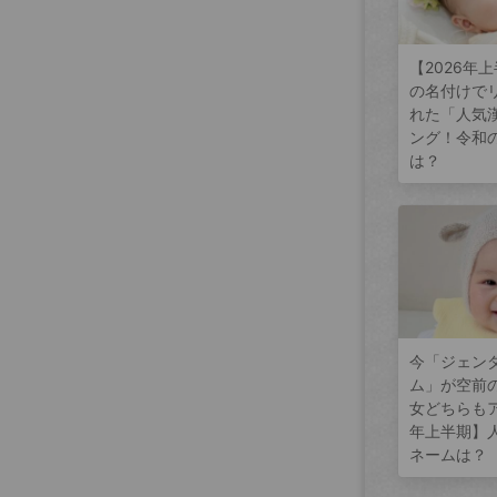
【2026年
の名付けで
れた「人気
ング！令和
は？
今「ジェン
ム」が空前
女どちらもア
年上半期】
ネームは？