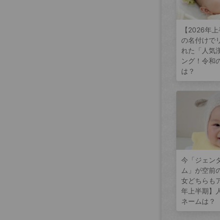
【2026年
の名付けで
れた「人気
ング！令和
は？
今「ジェン
ム」が空前
女どちらもア
年上半期】
ネームは？