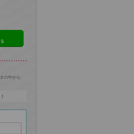
する
ータの中から、
た！