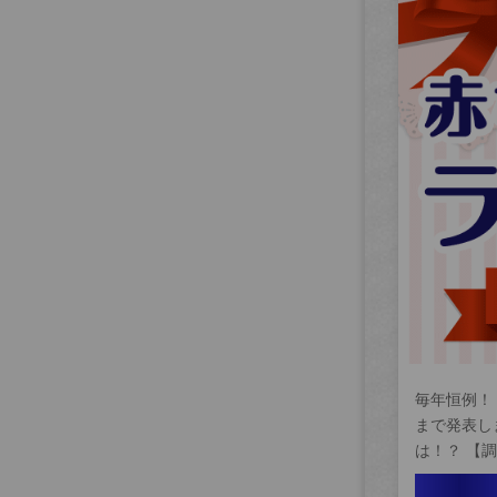
毎年恒例！
まで発表し
は！？ 【調