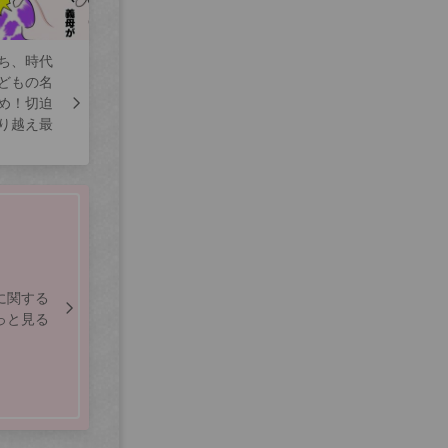
ち、時代
どもの名
め！切迫
り越え最
に関する
っと見る