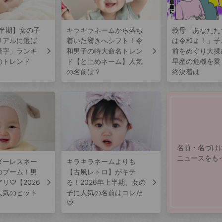
上半期】女の子
キラキラネームから落ち
義母「あなたた
リアルに選ば
着いた響きへシフト！令
は令和よ！」子
漢字」ランキ
和男子の特大命名トレン
前をめぐり大揉
のトレンド
ド【と止めネーム】人気
早産の危機を乗
の名前は？
終決着は
名前・名づけ
ニュースをも
ダーレスネー
キラキラネームよりも
のブーム！男
【古風レトロ】がキテ
リ♡【2026
る！2026年上半期、女の
人気のヒット
子に人気の名前はコレだ
♡