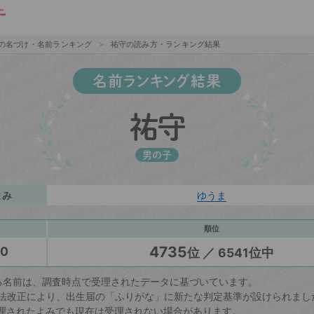
の名づけ・名前ランキング
祐守の読み方・ランキング結果
名前ランキング結果
祐守
男の子
よみ
ゆうま
順位
4735
20
位 ／ 6541位中
る名前は、調査時点で受理されたデータに基づいています。
戸籍法改正により、出生届の「ふりがな」に新たな判定基準が設けられまし
理されたよみでも現在は受理されない場合があります。