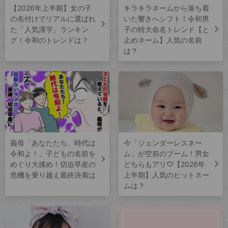
【2026年上半期】女の子
キラキラネームから落ち着
の名付けでリアルに選ばれ
いた響きへシフト！令和男
た「人気漢字」ランキン
子の特大命名トレンド【と
グ！令和のトレンドは？
止めネーム】人気の名前
は？
義母「あなたたち、時代は
今「ジェンダーレスネー
令和よ！」子どもの名前を
ム」が空前のブーム！男女
めぐり大揉め！切迫早産の
どちらもアリ♡【2026年
危機を乗り越え最終決着は
上半期】人気のヒットネー
ムは？