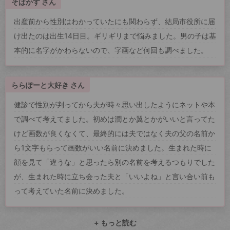
そばかす さん
出産前から性別はわかっていたにも関わらず、結局市役所に届
け出たのは出生14日目。ギリギリまで悩みました。男の子は基
本的に名字がかわらないので、字画など何回も調べました。
ららぽーと大好き さん
健診で性別が判ってから夫が時々思い出したようにネットや本
で調べて考えてました。初めは潤とか翼とかがいいと言ってた
けど画数が良くなくて、最終的には夫ではなく夫の父の名前か
ら1文字もらって画数がいい名前に決めました。生まれた時に
顔を見て「違うな」と思ったら別の名前を考えるつもりでした
が、生まれた時に立ち会った夫と「いいよね」と言い合い前も
って考えていた名前に決めました。
+ もっと読む