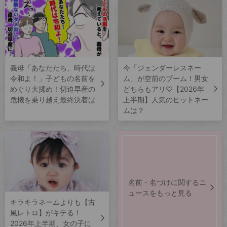
義母「あなたたち、時代は
今「ジェンダーレスネー
令和よ！」子どもの名前を
ム」が空前のブーム！男女
めぐり大揉め！切迫早産の
どちらもアリ♡【2026年
危機を乗り越え最終決着は
上半期】人気のヒットネー
ムは？
名前・名づけに関するニ
ュースをもっと見る
キラキラネームよりも【古
風レトロ】がキテる！
2026年上半期、女の子に