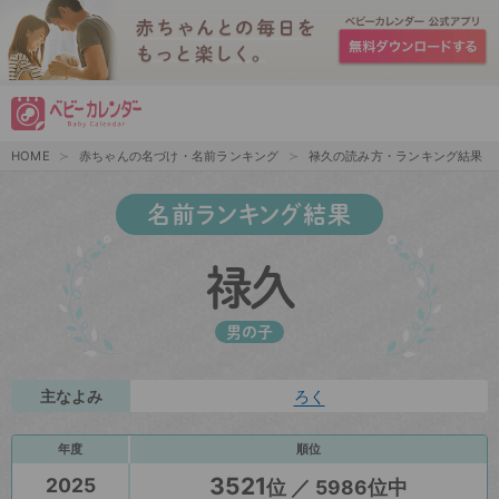
HOME
赤ちゃんの名づけ・名前ランキング
禄久の読み方・ランキング結果
名前ランキング結果
禄久
男の子
主なよみ
ろく
年度
順位
3521
2025
位 ／ 5986位中