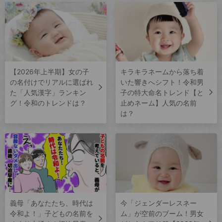
【2026年上半期】女の子
キラキラネームから落ち着
の名付けでリアルに選ばれ
いた響きへシフト！令和男
た「人気漢字」ランキン
子の特大命名トレンド【と
グ！令和のトレンドは？
止めネーム】人気の名前
は？
義母「あなたたち、時代は
今「ジェンダーレスネー
令和よ！」子どもの名前を
ム」が空前のブーム！男女