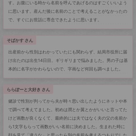
す。お腹にいる時から名前を呼んであげるのはすごくいいよう
に思います。産んだ後に名前のことで考えることがなかったの
で、すぐにお世話に専念できたように思います。
そばかす さん
出産前から性別はわかっていたにも関わらず、結局市役所に届
け出たのは出生14日目。ギリギリまで悩みました。男の子は基
本的に名字がかわらないので、字画など何回も調べました。
ららぽーと大好き さん
健診で性別が判ってから夫が時々思い出したようにネットや本
で調べて考えてました。初めは潤とか翼とかがいいと言ってた
けど画数が良くなくて、最終的には夫ではなく夫の父の名前か
ら1文字もらって画数がいい名前に決めました。生まれた時に
顔を見て「違うな」と思ったら別の名前を考えるつもりでした