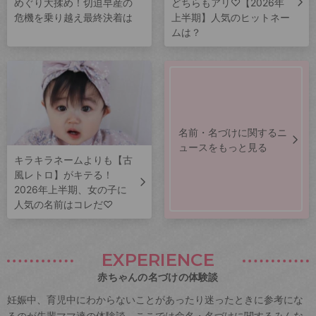
めぐり大揉め！切迫早産の
どちらもアリ♡【2026年
危機を乗り越え最終決着は
上半期】人気のヒットネー
ムは？
名前・名づけに関するニ
ュースをもっと見る
キラキラネームよりも【古
風レトロ】がキテる！
2026年上半期、女の子に
人気の名前はコレだ♡
EXPERIENCE
赤ちゃんの名づけの体験談
妊娠中、育児中にわからないことがあったり迷ったときに参考にな
るのが先輩ママ達の体験談。ここでは命名・名づけに関するみんな