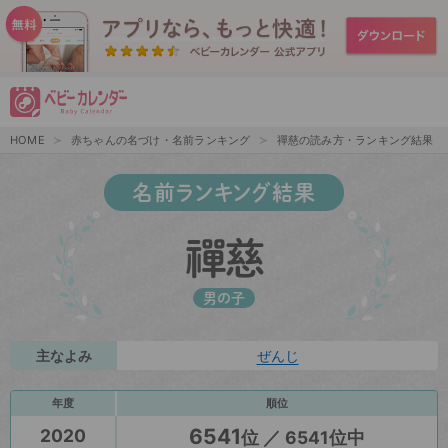
HOME
赤ちゃんの名づけ・名前ランキング
禪慈の読み方・ランキング結果
名前ランキング結果
禪慈
男の子
主なよみ
ぜんじ
年度
順位
6541
2020
位 ／ 6541位中