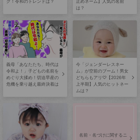
グ！令和のトレンドは？
止めネーム】人気の名前
は？
義母「あなたたち、時代は
今「ジェンダーレスネー
令和よ！」子どもの名前を
ム」が空前のブーム！男女
めぐり大揉め！切迫早産の
どちらもアリ♡【2026年
危機を乗り越え最終決着は
上半期】人気のヒットネー
ムは？
名前・名づけに関するニ