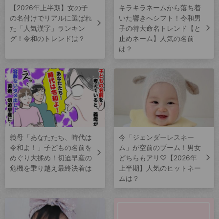
【2026年上半期】女の子
キラキラネームから落ち着
の名付けでリアルに選ばれ
いた響きへシフト！令和男
た「人気漢字」ランキン
子の特大命名トレンド【と
グ！令和のトレンドは？
止めネーム】人気の名前
は？
義母「あなたたち、時代は
今「ジェンダーレスネー
令和よ！」子どもの名前を
ム」が空前のブーム！男女
めぐり大揉め！切迫早産の
どちらもアリ♡【2026年
危機を乗り越え最終決着は
上半期】人気のヒットネー
ムは？