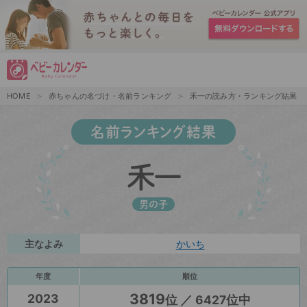
HOME
赤ちゃんの名づけ・名前ランキング
禾一の読み方・ランキング結果
名前ランキング結果
禾一
男の子
主なよみ
かいち
年度
順位
3819
2023
位 ／ 6427位中