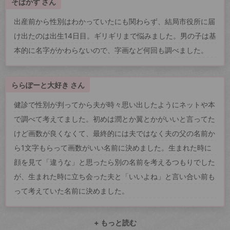
そばかす さん
出産前から性別はわかっていたにも関わらず、結局市役所に届
け出たのは出生14日目。ギリギリまで悩みました。男の子は基
本的に名字がかわらないので、字画など何回も調べました。
ららぽーと大好き さん
健診で性別が判ってから夫が時々思い出したようにネットや本
で調べて考えてました。初めは潤とか翼とかがいいと言ってた
けど画数が良くなくて、最終的には夫ではなく夫の父の名前か
ら1文字もらって画数がいい名前に決めました。生まれた時に
顔を見て「違うな」と思ったら別の名前を考えるつもりでした
が、生まれた時に立ち会った夫と「いいよね」と言い合い前も
って考えていた名前に決めました。
+ もっと読む