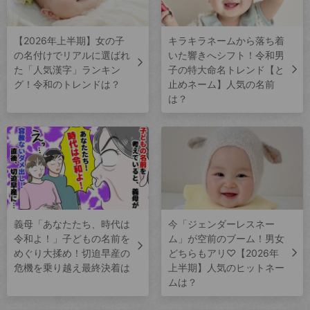
【2026年上半期】女の子
キラキラネームから落ち着
の名付けでリアルに選ばれ
いた響きへシフト！令和男
た「人気漢字」ランキン
子の特大命名トレンド【と
グ！令和のトレンドは？
止めネーム】人気の名前
は？
義母「あなたたち、時代は
今「ジェンダーレスネー
令和よ！」子どもの名前を
ム」が空前のブーム！男女
めぐり大揉め！切迫早産の
どちらもアリ♡【2026年
危機を乗り越え最終決着は
上半期】人気のヒットネー
ムは？