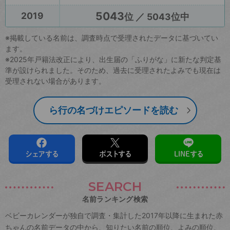
5043
2019
位 ／ 5043位中
※掲載している名前は、調査時点で受理されたデータに基づいてい
ます。
※2025年戸籍法改正により、出生届の「ふりがな」に新たな判定基
準が設けられました。そのため、過去に受理されたよみでも現在は
受理されない場合があります。
ら行の名づけエピソードを読む
シェアする
ポストする
LINEする
SEARCH
名前ランキング検索
ベビーカレンダーが独自で調査・集計した2017年以降に生まれた赤
ちゃんの名前データの中から、知りたい名前の順位、よみの順位、