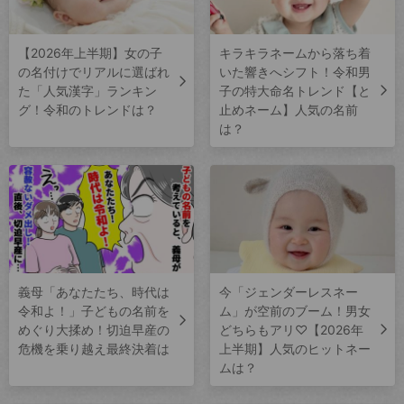
【2026年上半期】女の子
キラキラネームから落ち着
の名付けでリアルに選ばれ
いた響きへシフト！令和男
た「人気漢字」ランキン
子の特大命名トレンド【と
グ！令和のトレンドは？
止めネーム】人気の名前
は？
義母「あなたたち、時代は
今「ジェンダーレスネー
令和よ！」子どもの名前を
ム」が空前のブーム！男女
めぐり大揉め！切迫早産の
どちらもアリ♡【2026年
危機を乗り越え最終決着は
上半期】人気のヒットネー
ムは？