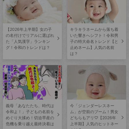
【2026年上半期】女の子
キラキラネームから落ち着
の名付けでリアルに選ばれ
いた響きへシフト！令和男
た「人気漢字」ランキン
子の特大命名トレンド【と
グ！令和のトレンドは？
止めネーム】人気の名前
は？
義母「あなたたち、時代は
今「ジェンダーレスネー
令和よ！」子どもの名前を
ム」が空前のブーム！男女
めぐり大揉め！切迫早産の
どちらもアリ♡【2026年
危機を乗り越え最終決着は
上半期】人気のヒットネー