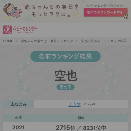
HOME
赤ちゃんの名づけ・名前ランキング
空也の読み方・ランキング結果
名前ランキング結果
空也
男の子
主なよみ
くうや
そらや
年度
順位
2715
2021
位 ／ 8231位中