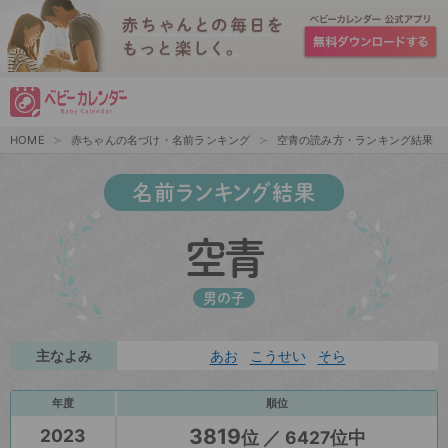
HOME
赤ちゃんの名づけ・名前ランキング
空青の読み方・ランキング結果
名前ランキング結果
空青
男の子
主なよみ
あお
こうせい
そら
年度
順位
3819
2023
位 ／ 6427位中