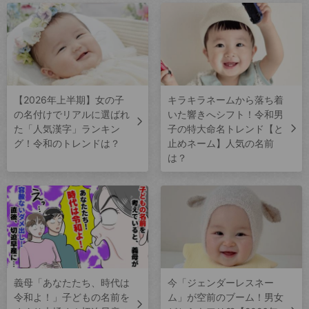
【2026年上半期】女の子
キラキラネームから落ち着
の名付けでリアルに選ばれ
いた響きへシフト！令和男
た「人気漢字」ランキン
子の特大命名トレンド【と
グ！令和のトレンドは？
止めネーム】人気の名前
は？
義母「あなたたち、時代は
今「ジェンダーレスネー
令和よ！」子どもの名前を
ム」が空前のブーム！男女