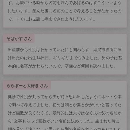
す。お腹にいる時から名前を呼んであげるのはすごくいいよう
に思います。産んだ後に名前のことで考えることがなかったの
で、すぐにお世話に専念できたように思います。
そばかす さん
出産前から性別はわかっていたにも関わらず、結局市役所に届
け出たのは出生14日目。ギリギリまで悩みました。男の子は基
本的に名字がかわらないので、字画など何回も調べました。
ららぽーと大好き さん
健診で性別が判ってから夫が時々思い出したようにネットや本
で調べて考えてました。初めは潤とか翼とかがいいと言ってた
けど画数が良くなくて、最終的には夫ではなく夫の父の名前か
ら1文字もらって画数がいい名前に決めました。生まれた時に
顔を見て「違うな」と思ったら別の名前を考えるつもりでした