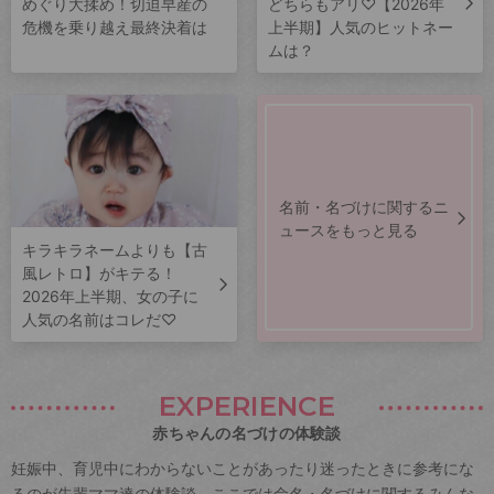
めぐり大揉め！切迫早産の
どちらもアリ♡【2026年
危機を乗り越え最終決着は
上半期】人気のヒットネー
ムは？
名前・名づけに関するニ
ュースをもっと見る
キラキラネームよりも【古
風レトロ】がキテる！
2026年上半期、女の子に
人気の名前はコレだ♡
EXPERIENCE
赤ちゃんの名づけの体験談
妊娠中、育児中にわからないことがあったり迷ったときに参考にな
るのが先輩ママ達の体験談。ここでは命名・名づけに関するみんな