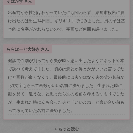
そばかす さん
出産前から性別はわかっていたにも関わらず、結局市役所に届
け出たのは出生14日目。ギリギリまで悩みました。男の子は基
本的に名字がかわらないので、字画など何回も調べました。
ららぽーと大好き さん
健診で性別が判ってから夫が時々思い出したようにネットや本
で調べて考えてました。初めは潤とか翼とかがいいと言ってた
けど画数が良くなくて、最終的には夫ではなく夫の父の名前か
ら1文字もらって画数がいい名前に決めました。生まれた時に
顔を見て「違うな」と思ったら別の名前を考えるつもりでした
が、生まれた時に立ち会った夫と「いいよね」と言い合い前も
って考えていた名前に決めました。
+ もっと読む