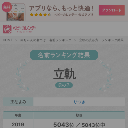
HOME
赤ちゃんの名づけ・名前ランキング
立軌の読み方・ランキング結果
名前ランキング結果
立軌
男の子
主なよみ
りつき
年度
順位
5043
2019
位 ／ 5043位中