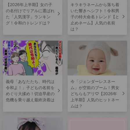
【2026年上半期】女の子
キラキラネームから落ち着
の名付けでリアルに選ばれ
いた響きへシフト！令和男
た「人気漢字」ランキン
子の特大命名トレンド【と
グ！令和のトレンドは？
止めネーム】人気の名前
は？
義母「あなたたち、時代は
今「ジェンダーレスネー
令和よ！」子どもの名前を
ム」が空前のブーム！男女
めぐり大揉め！切迫早産の
どちらもアリ♡【2026年
危機を乗り越え最終決着は
上半期】人気のヒットネー
ムは？