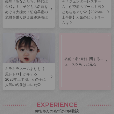
義母「あなたたち、時代は
今「ジェンダーレスネー
令和よ！」子どもの名前を
ム」が空前のブーム！男女
めぐり大揉め！切迫早産の
どちらもアリ♡【2026年
危機を乗り越え最終決着は
上半期】人気のヒットネー
ムは？
名前・名づけに関するニ
ュースをもっと見る
キラキラネームよりも【古
風レトロ】がキテる！
2026年上半期、女の子に
人気の名前はコレだ♡
EXPERIENCE
赤ちゃんの名づけの体験談