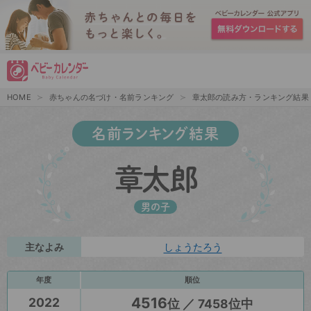
HOME
赤ちゃんの名づけ・名前ランキング
章太郎の読み方・ランキング結果
名前ランキング結果
章太郎
男の子
主なよみ
しょうたろう
年度
順位
4516
2022
位 ／ 7458位中