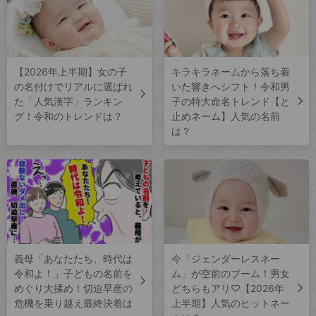
【2026年上半期】女の子
キラキラネームから落ち着
の名付けでリアルに選ばれ
いた響きへシフト！令和男
た「人気漢字」ランキン
子の特大命名トレンド【と
グ！令和のトレンドは？
止めネーム】人気の名前
は？
義母「あなたたち、時代は
今「ジェンダーレスネー
令和よ！」子どもの名前を
ム」が空前のブーム！男女
めぐり大揉め！切迫早産の
どちらもアリ♡【2026年
危機を乗り越え最終決着は
上半期】人気のヒットネー