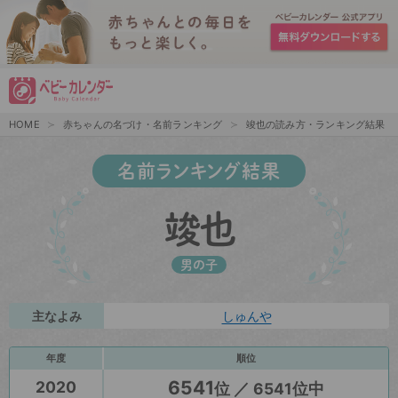
HOME
赤ちゃんの名づけ・名前ランキング
竣也の読み方・ランキング結果
名前ランキング結果
竣也
男の子
主なよみ
しゅんや
年度
順位
6541
2020
位 ／ 6541位中