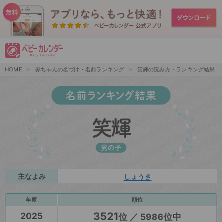
HOME
赤ちゃんの名づけ・名前ランキング
笑輝の読み方・ランキング結果
名前ランキング結果
笑輝
男の子
主なよみ
しょうき
年度
順位
3521
2025
位 ／ 5986位中