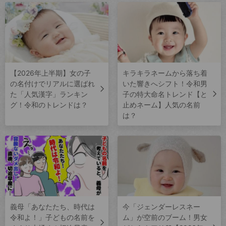
【2026年上半期】女の子
キラキラネームから落ち着
の名付けでリアルに選ばれ
いた響きへシフト！令和男
た「人気漢字」ランキン
子の特大命名トレンド【と
グ！令和のトレンドは？
止めネーム】人気の名前
は？
義母「あなたたち、時代は
今「ジェンダーレスネー
令和よ！」子どもの名前を
ム」が空前のブーム！男女