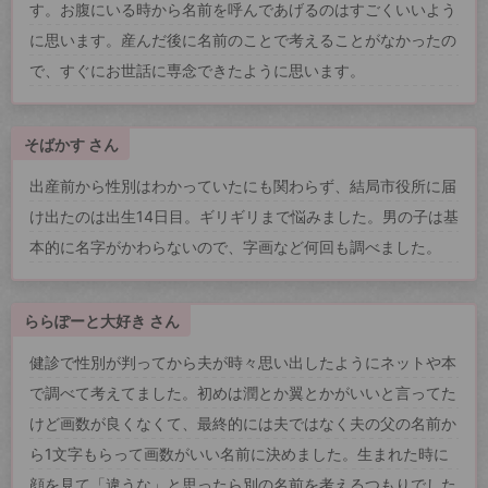
す。お腹にいる時から名前を呼んであげるのはすごくいいよう
に思います。産んだ後に名前のことで考えることがなかったの
で、すぐにお世話に専念できたように思います。
そばかす さん
出産前から性別はわかっていたにも関わらず、結局市役所に届
け出たのは出生14日目。ギリギリまで悩みました。男の子は基
本的に名字がかわらないので、字画など何回も調べました。
ららぽーと大好き さん
健診で性別が判ってから夫が時々思い出したようにネットや本
で調べて考えてました。初めは潤とか翼とかがいいと言ってた
けど画数が良くなくて、最終的には夫ではなく夫の父の名前か
ら1文字もらって画数がいい名前に決めました。生まれた時に
顔を見て「違うな」と思ったら別の名前を考えるつもりでした