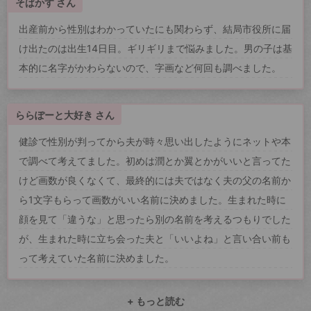
そばかす さん
出産前から性別はわかっていたにも関わらず、結局市役所に届
け出たのは出生14日目。ギリギリまで悩みました。男の子は基
本的に名字がかわらないので、字画など何回も調べました。
ららぽーと大好き さん
健診で性別が判ってから夫が時々思い出したようにネットや本
で調べて考えてました。初めは潤とか翼とかがいいと言ってた
けど画数が良くなくて、最終的には夫ではなく夫の父の名前か
ら1文字もらって画数がいい名前に決めました。生まれた時に
顔を見て「違うな」と思ったら別の名前を考えるつもりでした
が、生まれた時に立ち会った夫と「いいよね」と言い合い前も
って考えていた名前に決めました。
+ もっと読む