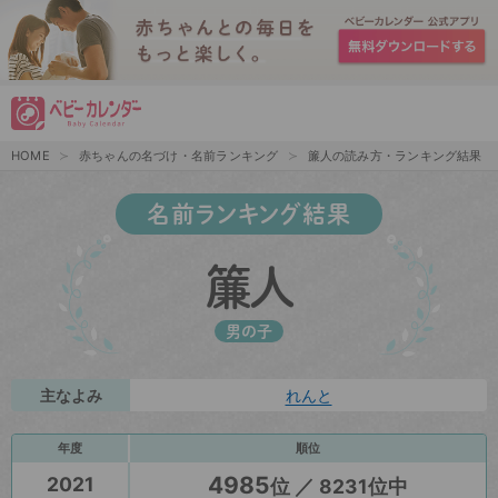
HOME
赤ちゃんの名づけ・名前ランキング
簾人の読み方・ランキング結果
名前ランキング結果
簾人
男の子
主なよみ
れんと
年度
順位
4985
2021
位 ／ 8231位中