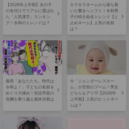
【2026年上半期】女の子
キラキラネームから落ち着
の名付けでリアルに選ばれ
いた響きへシフト！令和男
た「人気漢字」ランキン
子の特大命名トレンド【と
グ！令和のトレンドは？
止めネーム】人気の名前
は？
義母「あなたたち、時代は
今「ジェンダーレスネー
令和よ！」子どもの名前を
ム」が空前のブーム！男女
めぐり大揉め！切迫早産の
どちらもアリ♡【2026年
危機を乗り越え最終決着は
上半期】人気のヒットネー
ムは？