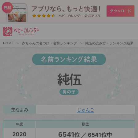
HOME
赤ちゃんの名づけ・名前ランキング
純伍の読み方・ランキング結果
名前ランキング結果
純伍
男の子
主なよみ
じゅんご
年度
順位
6541
2020
位 ／ 6541位中