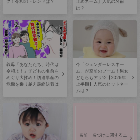
グ！令和のトレンドは？
止めネーム】人気の名前
は？
義母「あなたたち、時代は
今「ジェンダーレスネー
令和よ！」子どもの名前を
ム」が空前のブーム！男女
めぐり大揉め！切迫早産の
どちらもアリ♡【2026年
危機を乗り越え最終決着は
上半期】人気のヒットネー
ムは？
名前・名づけに関するニ